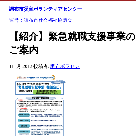
Skip
to
調布市災害ボランティアセンター
content
運営：調布市社会福祉協議会
【紹介】緊急就職支援事業の
ご案内
11
1月 2012
投稿者:
調布ボラセン