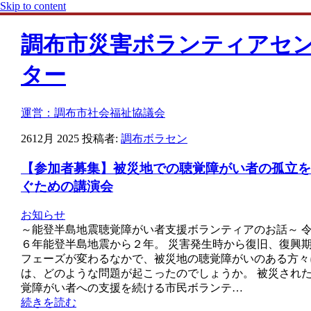
Skip to content
調布市災害ボランティアセ
ター
運営：調布市社会福祉協議会
26
12月 2025
投稿者:
調布ボラセン
【参加者募集】被災地での聴覚障がい者の孤立を
ぐための講演会
お知らせ
～能登半島地震聴覚障がい者支援ボランティアのお話～ 
６年能登半島地震から２年。 災害発生時から復旧、復興
フェーズが変わるなかで、被災地の聴覚障がいのある方々
は、どのような問題が起こったのでしょうか。 被災され
覚障がい者への支援を続ける市民ボランテ…
続きを読む