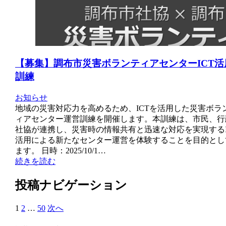
【募集】調布市災害ボランティアセンターICT活
訓練
お知らせ
地域の災害対応力を高めるため、ICTを活用した災害ボラ
ィアセンター運営訓練を開催します。本訓練は、市民、行
社協が連携し、災害時の情報共有と迅速な対応を実現するI
活用による新たなセンター運営を体験することを目的とし
ます。 日時：2025/10/1…
続きを読む
投稿ナビゲーション
1
2
…
50
次へ