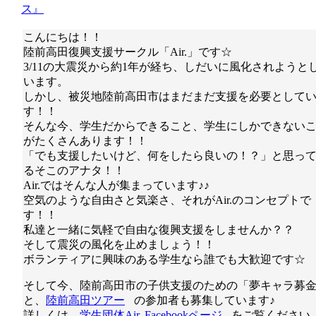
ス』
こんにちは！！
陸前高田復興支援サークル「Air.」です☆
3/11の大震災から約1年が経ち、しだいに風化されようと
います。
しかし、被災地陸前高田市はまだまだ支援を必要として
す！！
そんな今、学生だからできること、学生にしかできない
がたくさんあります！！
「でも支援したいけど、何をしたら良いの！？」と思っ
るそこのアナタ！！
Air.ではそんな人が集まっています♪♪
空気のような自由さと気楽さ、それがAir.のコンセプトで
す！！
私達と一緒に気軽で自由な復興支援をしませんか？？
そして震災の風化を止めましょう！！
ボランティアに興味のある学生なら誰でも大歓迎です☆
そして今、陸前高田市の子供支援のための「夢キャラ募
と、
陸前高田ツアー
の参加者も募集しています♪
詳しくは、
学生団体Air. Facebookページ
をご覧ください