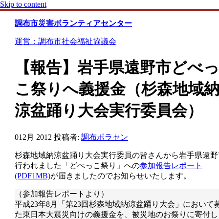
Skip to content
調布市災害ボランティアセンター
運営：調布市社会福祉協議会
【報告】岩手県遠野市どべ
こ祭りへ義援金（杉森地域
涼盆踊り大会実行委員会）
01
2月 2012
投稿者:
調布ボラセン
杉森地域納涼盆踊り大会実行委員の皆さんから岩手県遠野
行われました「どべっこ祭り」への
参加報告レポート
(PDF1MB)
が届きましたのでお知らせいたします。
（参加報告レポートより）
平成23年8月「第23回杉森地域納涼盆踊り大会」において
た東日本大震災向けの義援金を、被災地のお祭りに寄付し