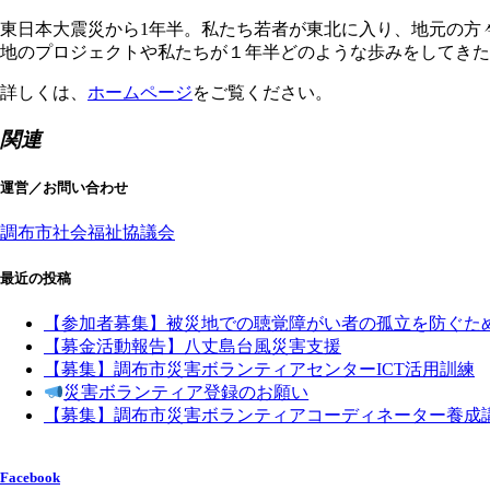
東日本大震災から1年半。私たち若者が東北に入り、地元の方
地のプロジェクトや私たちが１年半どのような歩みをしてきた
詳しくは、
ホームページ
をご覧ください。
関連
運営／お問い合わせ
調布市社会福祉協議会
最近の投稿
【参加者募集】被災地での聴覚障がい者の孤立を防ぐた
【募金活動報告】八丈島台風災害支援
【募集】調布市災害ボランティアセンターICT活用訓練
災害ボランティア登録のお願い
【募集】調布市災害ボランティアコーディネーター養成
Facebook