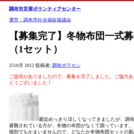
Skip
to
調布市災害ボランティアセンター
content
運営：調布市社会福祉協議会
【募集完了】冬物布団一式募
（1セット）
25
10月 2012
投稿者:
調布ボラセン
ご提供がありましたので、募集を完了しました。ご協力あ
とうございました！
最近めっきり涼しくなってきましたが、調
避難されている方が、冬物の布団がなくて困っています。
個別でもかまいませんので、どなたか冬物布団セットの新