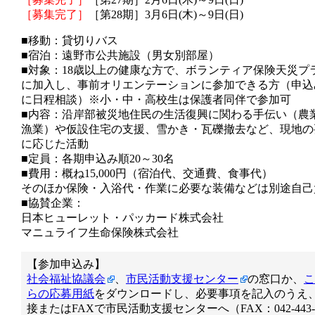
［募集完了］
［第28期］3月6日(木)～9日(日)
■移動：貸切りバス
■宿泊：遠野市公共施設（男女別部屋）
■対象：18歳以上の健康な方で、ボランティア保険天災プ
に加入し、事前オリエンテーションに参加できる方（申込
に日程相談）※小・中・高校生は保護者同伴で参加可
■内容：沿岸部被災地住民の生活復興に関わる手伝い（農
漁業）や仮設住宅の支援、雪かき・瓦礫撤去など、現地の
に応じた活動
■定員：各期申込み順20～30名
■費用：概ね15,000円（宿泊代、交通費、食事代）
そのほか保険・入浴代・作業に必要な装備などは別途自己
■協賛企業：
日本ヒューレット・パッカード株式会社
マニュライフ生命保険株式会社
【参加申込み】
社会福祉協議会
、
市民活動支援センター
の窓口か、
こ
らの応募用紙
をダウンロードし、必要事項を記入のうえ
接またはFAXで市民活動支援センターへ（FAX：042-443-