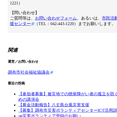
1221）
【問い合わせ】
ご質問等は、
お問い合わせフォーム
、あるいは、
市民活
援センター
（TEL：042-443-1220）までお願いします。
関連
運営／お問い合わせ
調布市社会福祉協議会
最近の投稿
【参加者募集】被災地での聴覚障がい者の孤立を防
めの講演会
【募金活動報告】八丈島台風災害支援
【募集】調布市災害ボランティアセンターICT活用
📣災害ボランティア登録のお願い