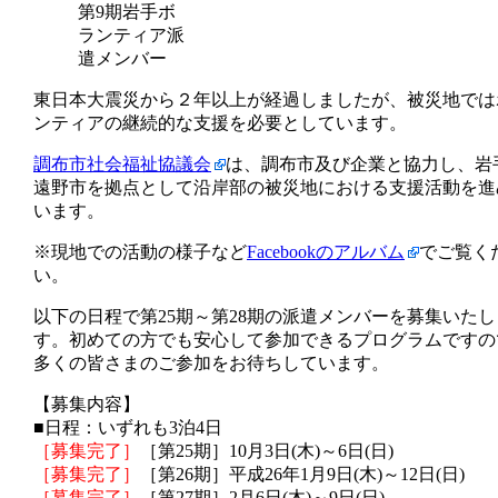
第9期岩手ボ
ランティア派
遣メンバー
東日本大震災から２年以上が経過しましたが、被災地では
ンティアの継続的な支援を必要としています。
調布市社会福祉協議会
は、調布市及び企業と協力し、岩
遠野市を拠点として沿岸部の被災地における支援活動を進
います。
※現地での活動の様子など
Facebookのアルバム
でご覧く
い。
以下の日程で第25期～第28期の派遣メンバーを募集いたし
す。初めての方でも安心して参加できるプログラムですの
多くの皆さまのご参加をお待ちしています。
【募集内容】
■日程：いずれも3泊4日
［募集完了］
［第25期］10月3日(木)～6日(日)
［募集完了］
［第26期］平成26年1月9日(木)～12日(日)
［募集完了］
［第27期］2月6日(木)～9日(日)