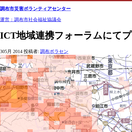
Skip
to
調布市災害ボランティアセンター
content
運営：調布市社会福祉協議会
ICT地域連携フォーラムにて
30
5月 2014
投稿者:
調布ボラセン