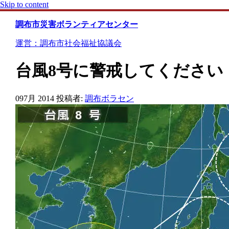
Skip to content
調布市災害ボランティアセンター
運営：調布市社会福祉協議会
台風8号に警戒してください
09
7月 2014
投稿者:
調布ボラセン