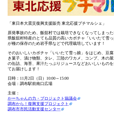
「東日本大震災復興支援販売 東北応援プチマルシェ」
原発事故のため、飯舘村では栽培できなくなってしまった
県飯舘村特産のとても品質の高いカボチャ「いいたて雪っ
が種の保存のため岩手県などで代理栽培しています！
そのおいしいカボチャ「いいたて雪っ娘」をはじめ、豆腐
き菓子、漬け物類、タレ、三陸のワカメ、コンブ、木の屋
の缶詰、海苔、果汁たっぷりジュースなどおいしいものを
てお届けします！
日時：11月2日（日）10:00～15:00
会場：調布駅前南口広場
主催：
かーちゃんの力・プロジェクト協議会
調布から！復興支援プロジェクト
調布市市民活動支援センター