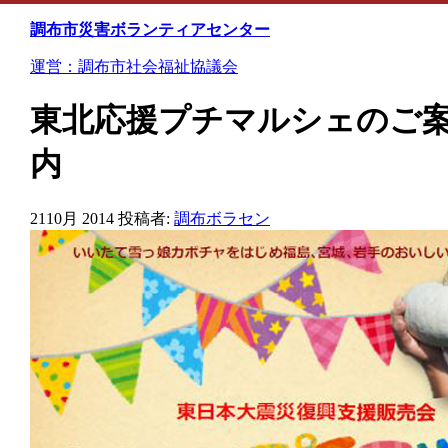
Skip
to
調布市災害ボランティアセンター
content
運営：調布市社会福祉協議会
東北応援プチマルシェのご
内
21
10月 2014
投稿者:
調布ボラセン