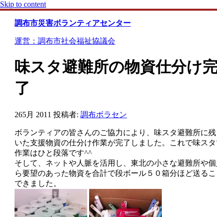
Skip to content
調布市災害ボランティアセンター
運営：調布市社会福祉協議会
味スタ避難所の物資仕分け
了
26
5月 2011
投稿者:
調布ボラセン
ボランティアの皆さんのご協力により、味スタ避難所に残
いた支援物資の仕分け作業が完了しました。これで味スタ
作業はひと段落です^^
そして、ネットや人脈を活用し、東北の小さな避難所や個
ら要望のあった物資を合計で段ボール５０箱分ほど送るこ
できました。