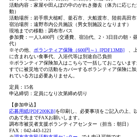
活動内容：家屋や田んぼの中のがれき撤去（体力に応じた
動）
活動場所：岩手県大槌町、釜石市、大船渡市、陸前高田市
宿泊場所：遠野市内公共施設（男女別施設となります）
現地までの移動：調布市バス
参加費：一人3,400円（交通費、宿泊代、2・3日目の朝・
代）
※その他、
ボランティア保険（600円～）[PDF13MB]
、
に含まれない食事代、入浴代等は別途自己負担
※ボランティア保険加入はこちらで一括しておこないます
すでに被災地での活動をカバーするボランティア保険に加
れている方は必要ありません。
定員：15名
申込締切：定員になり次第締め切り
【参加申込】
応募用紙[PDF200KB]
を印刷し、必要事項をご記入の上、
のあて先までFAXお願いします。
調布市被災者支援ボランティアセンター（担当：朝日）
FAX：042-443-1221
※
調布市市民活動支援センター
でも申込可能です。