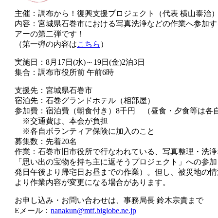
主催：調布から！復興支援プロジェクト（代表 横山泰治
内容：宮城県石巻市における写真洗浄などの作業へ参加す
アーの第二弾です！
（第一弾の内容は
こちら
）
実施日：8月17日(水)～19日(金)2泊3日
集合：調布市役所前 午前6時
支援先：宮城県石巻市
宿泊先：石巻グランドホテル（相部屋）
参加費：宿泊費（朝食付き）8千円 （昼食・夕食等は各
※交通費は、本会が負担
※各自ボランティア保険に加入のこと
募集数：先着20名
作業：石巻市旧市役所で行なわれている、写真整理・洗浄
「思い出の宝物を持ち主に返そうプロジェクト」への参加
発日午後より帰宅日お昼までの作業）。但し、被災地の情
より作業内容が変更になる場合があります。
お申し込み・お問い合わせは、事務局長 鈴木宗貴まで
Eメール：
nanakun@mtf.biglobe.ne.jp