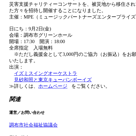
災害支援チャリティーコンサートを、被災地から移住され
た方々を招待し開催することになりました。
主催：MPE（ミュージックパートナーズエンタープライズ
日にち：9月2日(金)
会場：調布市グリーンホール
開場：17:30 開演：18:00
全席指定 入場無料
※ただし義援金として3,000円のご協力（お振込）をお
いたします。
出演：
イズミスイングオーケストラ
見砂和照と東京キューバンボーイズ
≫詳しくは、
ホームページ
をご覧ください。
関連
運営／お問い合わせ
調布市社会福祉協議会