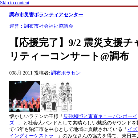
Skip to content
調布市災害ボランティアセンター
運営：調布市社会福祉協議会
【応援完了】9/2 震災支援チ
リティーコンサート@調布
09
8月 2011
投稿者:
調布ボラセン
懐かしいラテンの王様「
見砂和照と東京キューバンボーイ
ズ
」と社会人バンドとして素晴らしい魅惑のサウンドを
て45年も狛江市を中心として地域に貢献されている「
イズ
イングオーケストラ
」のみなさんの協力を得て、東日本