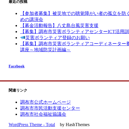
最近の投稿
【参加者募集】被災地での聴覚障がい者の孤立を防
めの講演会
【募金活動報告】八丈島台風災害支援
【募集】調布市災害ボランティアセンターICT活用
災害ボランティア登録のお願い
【募集】調布市災害ボランティアコーディネーター
講座～地域防災計画編～
Facebook
関連リンク
調布市公式ホームページ
調布市市民活動支援センター
調布市社会福祉協議会
WordPress Theme - Total
by HashThemes