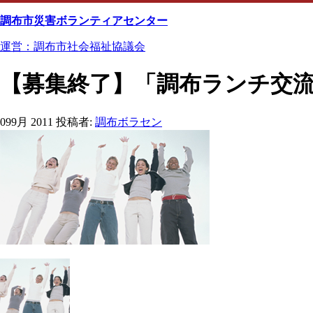
Skip
to
調布市災害ボランティアセンター
content
運営：調布市社会福祉協議会
【募集終了】「調布ランチ交
09
9月 2011
投稿者:
調布ボラセン