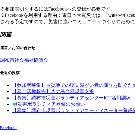
※参加表明をするにはFacebookへの登録が必要です。
※Facebookを利用する理由：東日本大震災では、Twitte
される予定ですので、災害に強いコミュニティづくりのために
関連
運営／お問い合わせ
調布市社会福祉協議会
最近の投稿
【参加者募集】被災地での聴覚障がい者の孤立を防ぐた
【募金活動報告】八丈島台風災害支援
【募集】調布市災害ボランティアセンターICT活用訓練
災害ボランティア登録のお願い
【募集】調布市災害ボランティアコーディネーター養成
Facebook