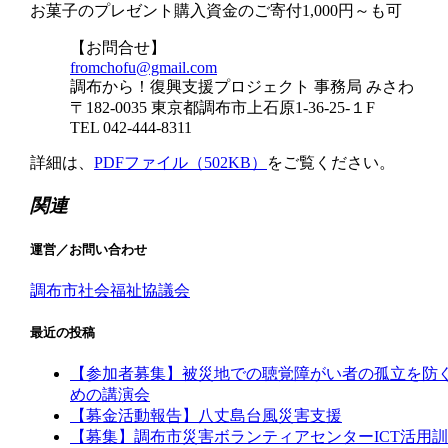
お菓子のプレゼント購入資金のご寄付1,000円～も可
【お問合せ】
fromchofu@gmail.com
調布から！復興支援プロジェクト 事務局 みさわ
〒182-0035 東京都調布市上石原1-36-25-１F
TEL 042-444-8311
詳細は、
PDFファイル（502KB）
をご覧ください。
関連
運営／お問い合わせ
調布市社会福祉協議会
最近の投稿
【参加者募集】被災地での聴覚障がい者の孤立を防
めの講演会
【募金活動報告】八丈島台風災害支援
【募集】調布市災害ボランティアセンターICT活用