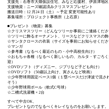
支援先：石巻市大畑仮設住宅、みなと応援村、伊原津地区
支援物資：ニーズ確認済みクリスマスプレゼント
搬送日時：12 月24 日（土）～予定 変更可能性あり
募集場所：プロジェクト事務所（上石原）
■プレゼント（物資）募集
☆クリスマスツリー（どんなツリーか事前にご連絡くださ
☆ツリーに飾るオーナメント、リースなどクリスマスの飾
☆サンタクロースの衣装（サイズを事前にお知らせくださ
☆マンガ
☆参考書（なるべく最近のもの・小中高校生向け）
☆おもちゃ各種（なるべく新しいもの、カルタ・すごろく
迎）
☆DVDソフト（ディズニー、ジブリなど子ども向け）
☆DVDソフト（50歳以上向け、寅さんなど映画）
☆少年野球用固定ベース1個（１塁ベースだけ津波で流さ
そう）
☆少年野球用ボール（軟式C号球）
☆二槽式洗濯機 × 2台
すべて中古OK、
プレゼントなのでなるべくキレイなものをお願いします。