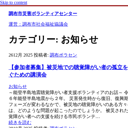
Skip to content
調布市災害ボランティアセンター
運営：調布市社会福祉協議会
カテゴリー:
お知らせ
26
12月 2025
投稿者:
調布ボラセン
【参加者募集】被災地での聴覚障がい者の孤立を
ぐための講演会
お知らせ
～能登半島地震聴覚障がい者支援ボランティアのお話～ 
６年能登半島地震から２年。 災害発生時から復旧、復興
フェーズが変わるなかで、被災地の聴覚障がいのある方々
は、どのような問題が起こったのでしょうか。 被災され
覚障がい者への支援を続ける市民ボランテ…
続きを読む