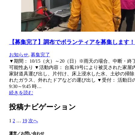
【募集完了】調布でボランティアを募集します！
お知らせ
,
募集完了
▼期間： 10/15（火）～20（日）※雨天の場合、中断・終
可能性あり ▼活動内容： 台風19号により被災された家屋
家財道具運び出し、片付け、床上浸水した水、土砂の掃除
れたガラス、外れたドアなどの運び出し ▼受付： 活動日
9:30～9:45 時…
続きを読む
投稿ナビゲーション
1
2
…
19
次へ
運営／お問い合わせ