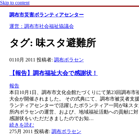
Skip to content
調布市災害ボランティアセンター
運営：調布市社会福祉協議会
タグ:
味スタ避難所
01
10月 2011
投稿者:
調布ボラセン
【報告】調布福祉大会で感謝状！
報告
本日10月1日、調布市文化会館たづくりにて第23回調布市
大会が開催されました。 その式典にて、調布市被災者支
ランティアセンターで活躍したボランティア一同が味スタ
所内ボラセンの運営、および、地域福祉活動への貢献に対
感謝状をいただだきましたのでお知…
続きを読む
27
5月 2011
投稿者:
調布ボラセン