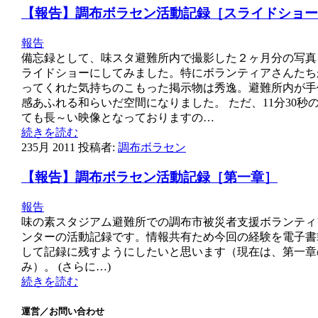
【報告】調布ボラセン活動記録［スライドショー
報告
備忘録として、味スタ避難所内で撮影した２ヶ月分の写真
ライドショーにしてみました。特にボランティアさんたち
ってくれた気持ちのこもった掲示物は秀逸。避難所内が手
感あふれる和らいだ空間になりました。 ただ、11分30秒
ても長～い映像となっておりますの…
続きを読む
23
5月 2011
投稿者:
調布ボラセン
【報告】調布ボラセン活動記録［第一章］
報告
味の素スタジアム避難所での調布市被災者支援ボランティ
ンターの活動記録です。情報共有ため今回の経験を電子書
して記録に残すようにしたいと思います（現在は、第一章
み）。 (さらに…)
続きを読む
運営／お問い合わせ