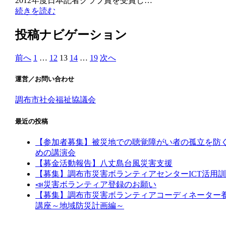
2012年度日本記者クラブ賞を受賞し…
続きを読む
投稿ナビゲーション
前へ
1
…
12
13
14
…
19
次へ
運営／お問い合わせ
調布市社会福祉協議会
最近の投稿
【参加者募集】被災地での聴覚障がい者の孤立を防
めの講演会
【募金活動報告】八丈島台風災害支援
【募集】調布市災害ボランティアセンターICT活用
📣災害ボランティア登録のお願い
【募集】調布市災害ボランティアコーディネーター
講座～地域防災計画編～