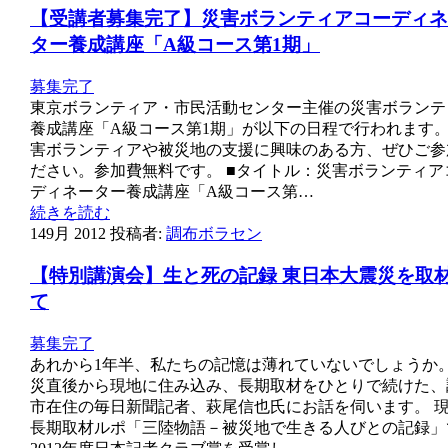
【受講者募集完了】災害ボランティアコーディネ
ター養成講座「A級コース第1期」
募集完了
東京ボランティア・市民活動センター主催の災害ボランテ
養成講座「A級コース第1期」が以下の日程で行われます
害ボランティアや被災地の支援に興味のある方、ぜひご参
ださい。参加費無料です。 ■タイトル：災害ボランティア
ディネーター養成講座「A級コース第…
続きを読む
14
9月 2012
投稿者:
調布ボラセン
【特別講演会】生と死の記録 東日本大震災を取
て
募集完了
あれから1年半、私たちの記憶は薄れていないでしょうか
災直後から現地に住み込み、長期取材をひとりで続けた、
市在住の毎日新聞記者、萩尾信也氏にお話を伺います。 
長期取材ルポ「三陸物語－被災地で生きる人びとの記録」