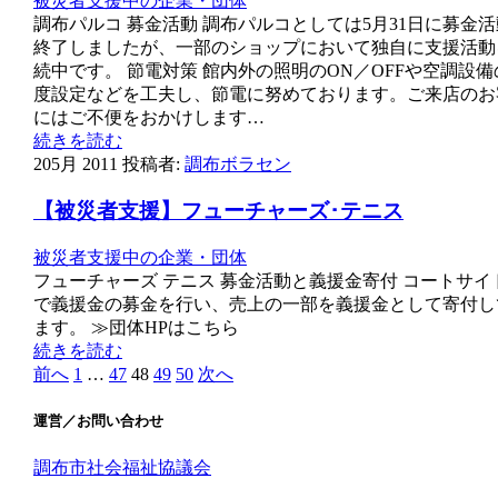
被災者支援中の企業・団体
調布パルコ 募金活動 調布パルコとしては5月31日に募金
終了しましたが、一部のショップにおいて独自に支援活動
続中です。 節電対策 館内外の照明のON／OFFや空調設備
度設定などを工夫し、節電に努めております。ご来店のお
にはご不便をおかけします…
続きを読む
20
5月 2011
投稿者:
調布ボラセン
【被災者支援】フューチャーズ･テニス
被災者支援中の企業・団体
フューチャーズ テニス 募金活動と義援金寄付 コートサイ
で義援金の募金を行い、売上の一部を義援金として寄付し
ます。 ≫団体HPはこちら
続きを読む
前へ
1
…
47
48
49
50
次へ
投
稿
運営／お問い合わせ
ナ
調布市社会福祉協議会
ビ