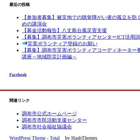
最近の投稿
ゲ
ー
【参加者募集】被災地での聴覚障がい者の孤立を防
めの講演会
シ
【募金活動報告】八丈島台風災害支援
ョ
【募集】調布市災害ボランティアセンターICT活用
災害ボランティア登録のお願い
ン
【募集】調布市災害ボランティアコーディネーター
講座～地域防災計画編～
Facebook
関連リンク
調布市公式ホームページ
調布市市民活動支援センター
調布市社会福祉協議会
WordPress Theme - Total
by HashThemes