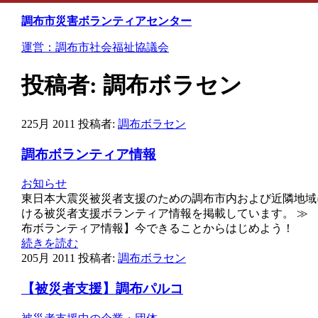
Skip
to
調布市災害ボランティアセンター
content
運営：調布市社会福祉協議会
投稿者:
調布ボラセン
22
5月 2011
投稿者:
調布ボラセン
調布ボランティア情報
お知らせ
東日本大震災被災者支援のための調布市内および近隣地域
ける被災者支援ボランティア情報を掲載しています。 ≫ 
布ボランティア情報】今できることからはじめよう！
続きを読む
20
5月 2011
投稿者:
調布ボラセン
【被災者支援】調布パルコ